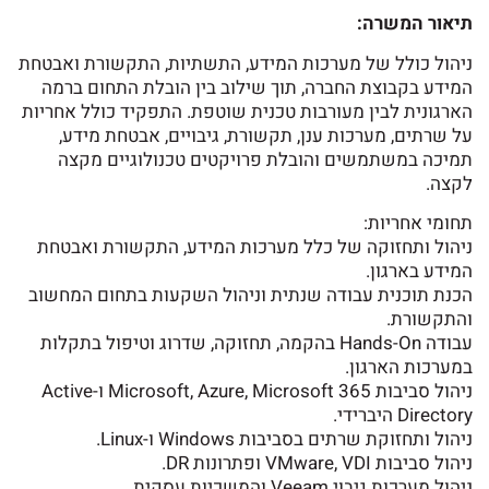
תיאור המשרה:
ניהול כולל של מערכות המידע, התשתיות, התקשורת ואבטחת
המידע בקבוצת החברה, תוך שילוב בין הובלת התחום ברמה
הארגונית לבין מעורבות טכנית שוטפת. התפקיד כולל אחריות
על שרתים, מערכות ענן, תקשורת, גיבויים, אבטחת מידע,
תמיכה במשתמשים והובלת פרויקטים טכנולוגיים מקצה
לקצה.
תחומי אחריות:
ניהול ותחזוקה של כלל מערכות המידע, התקשורת ואבטחת
המידע בארגון.
הכנת תוכנית עבודה שנתית וניהול השקעות בתחום המחשוב
והתקשורת.
עבודה Hands-On בהקמה, תחזוקה, שדרוג וטיפול בתקלות
במערכות הארגון.
ניהול סביבות Microsoft, Azure, Microsoft 365 ו-Active
Directory היברידי.
ניהול ותחזוקת שרתים בסביבות Windows ו-Linux.
ניהול סביבות VMware, VDI ופתרונות DR.
ניהול מערכות גיבוי Veeam והמשכיות עסקית.