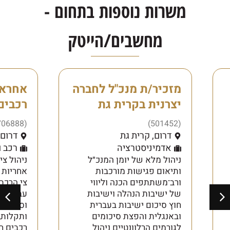
משרות נוספות בתחום -
מחשבים/הייטק
מזכיר/ת מנכ"ל לחברה
אחראי
יצרנית בקרית גת
רכבים
(706888)
(501452)
דרום
,
קרית גת
דרום
אדמיניסטרציה
רכב 
ניהול מלא של יומן המנכ״ל
ניהול צי
ותיאום פגישות מורכבות
אחריות 
ורב־משתתפים הכנה וליווי
צי הרכב
של ישיבות הנהלה וישיבות
עבודה מו
חוץ סיכום ישיבות בעברית
וספקים, 
ובאנגלית והפצת סיכומים
ותקלות,
לגורמים הרלוונטיים ניהול
רכבים ח