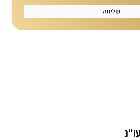
שליחה
ו"נ