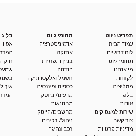
תפריט ניווט
תחומי גיוס
בלוג
עמוד הבית
אדמיניסטרציה
אפיון
לוח דרושים
אחזקה
המדרי
תחומי גיוס
בניין ותשתיות
חוק ה
מי אנחנו
הנדסה
שמעסי
לקוחות
חשמל ואלקטרוניקה
בשנת 025
ממליצים
כספים ופיננסים
איך לר
בלוג
מדעים/ ביוטק
המדרי
אודות
מחסנאות
שירות למעסיקים
מחשבים/הייטק
צור קשר
ניהול/ בכירים
מדיניות פרטיות
רכב ונהיגה