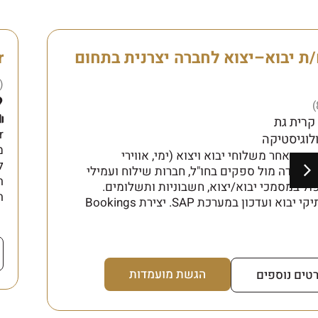
ת יבוא–יצוא לחברה יצרנית בתחום
r
864897)
קרית גת
לוגיסטיקה
מ
עקב אחר משלוחי יבוא ויצוא (ימי, אווירי
ל
. עבודה מול ספקים בחו"ל, חברות שילוח ועמילי
ה
ול במסמכי יבוא/יצוא, חשבוניות ותשלומים.
ה
פתיחת תיקי יבוא ועדכון במערכת SAP. יצירת Bookings
הגשת מועמדות
טים נוספים